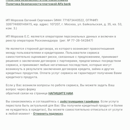
Политика безопасности платежей Alfa bank
ИП Морозов Евгений Сергеевич (ИНН: 771673440522, ОГРНИП:
326774600148415, юр. адрес: 107207, г. Москва, ул. Байкальская, д. 35, кв. 53,
ком. 3.)
ИП Морозов Е.С. является оператором персональных данных и включен в
реестр операторов Роскомнадзора (рег. № 77-26-542847)
Не является стороной договора, из которого возникают правоотношения
между пользователями и кредиторами. Пользователи сервиса
самостоятельно оценивают риски, связанные с предложением, принимают
решения о заключении договоров с партнерами, предлагаемых посредством
сервиса, и принимают любые негативные последствия, которые могут
возникнуть в результате заключения договоров кредита, заёма и других
кредитных продуктов. Оплата услуг сервиса не гарантирует получение Вами
кредитного продукта.
Если у Вас возникли вопросы по работе сервиса, Вы можете задать Ваш
вопрос через форму
обратной связи на странице
НАПИШИТЕ НАМ
.
Вы ознакомились и соглашайтесь с
действующими тарифами
. Если услуга
перестала быть актуальной для Вас (Вы получили кредитный продукт и более
не нуждаетесь в кредитах), Вы можете самостоятельно отписаться от услуги
в любой момент -
Отменить подписку
.