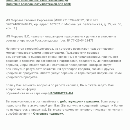
Политика безопасности платежей Alfa bank
ИП Морозов Евгений Сергеевич (ИНН: 771673440522, ОГРНИП:
326774600148415, юр. адрес: 107207, г. Москва, ул. Байкальская, д. 35, кв. 53,
ком. 3.)
ИП Морозов Е.С. является оператором персональных данных и включен в
реестр операторов Роскомнадзора (рег. № 77-26-542847)
Не является стороной договора, из которого возникают правоотношения
между пользователями и кредиторами. Пользователи сервиса
самостоятельно оценивают риски, связанные с предложением, принимают
решения о заключении договоров с партнерами, предлагаемых посредством
сервиса, и принимают любые негативные последствия, которые могут
возникнуть в результате заключения договоров кредита, заёма и других
кредитных продуктов. Оплата услуг сервиса не гарантирует получение Вами
кредитного продукта.
Если у Вас возникли вопросы по работе сервиса, Вы можете задать Ваш
вопрос через форму
обратной связи на странице
НАПИШИТЕ НАМ
.
Вы ознакомились и соглашайтесь с
действующими тарифами
. Если услуга
перестала быть актуальной для Вас (Вы получили кредитный продукт и более
не нуждаетесь в кредитах), Вы можете самостоятельно отписаться от услуги
в любой момент -
Отменить подписку
.