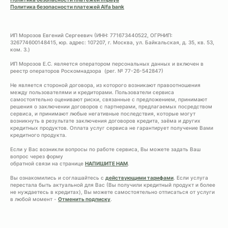
Политика безопасности платежей Alfa bank
ИП Морозов Евгений Сергеевич (ИНН: 771673440522, ОГРНИП:
326774600148415, юр. адрес: 107207, г. Москва, ул. Байкальская, д. 35, кв. 53,
ком. 3.)
ИП Морозов Е.С. является оператором персональных данных и включен в
реестр операторов Роскомнадзора (рег. № 77-26-542847)
Не является стороной договора, из которого возникают правоотношения
между пользователями и кредиторами. Пользователи сервиса
самостоятельно оценивают риски, связанные с предложением, принимают
решения о заключении договоров с партнерами, предлагаемых посредством
сервиса, и принимают любые негативные последствия, которые могут
возникнуть в результате заключения договоров кредита, заёма и других
кредитных продуктов. Оплата услуг сервиса не гарантирует получение Вами
кредитного продукта.
Если у Вас возникли вопросы по работе сервиса, Вы можете задать Ваш
вопрос через форму
обратной связи на странице
НАПИШИТЕ НАМ
.
Вы ознакомились и соглашайтесь с
действующими тарифами
. Если услуга
перестала быть актуальной для Вас (Вы получили кредитный продукт и более
не нуждаетесь в кредитах), Вы можете самостоятельно отписаться от услуги
в любой момент -
Отменить подписку
.