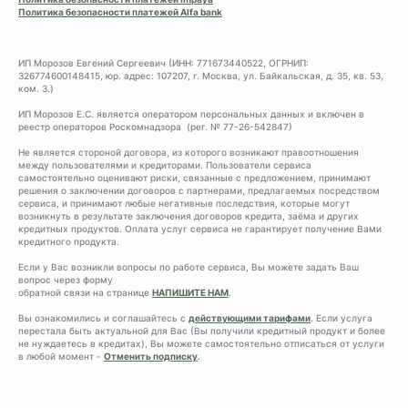
Политика безопасности платежей Alfa bank
ИП Морозов Евгений Сергеевич (ИНН: 771673440522, ОГРНИП:
326774600148415, юр. адрес: 107207, г. Москва, ул. Байкальская, д. 35, кв. 53,
ком. 3.)
ИП Морозов Е.С. является оператором персональных данных и включен в
реестр операторов Роскомнадзора (рег. № 77-26-542847)
Не является стороной договора, из которого возникают правоотношения
между пользователями и кредиторами. Пользователи сервиса
самостоятельно оценивают риски, связанные с предложением, принимают
решения о заключении договоров с партнерами, предлагаемых посредством
сервиса, и принимают любые негативные последствия, которые могут
возникнуть в результате заключения договоров кредита, заёма и других
кредитных продуктов. Оплата услуг сервиса не гарантирует получение Вами
кредитного продукта.
Если у Вас возникли вопросы по работе сервиса, Вы можете задать Ваш
вопрос через форму
обратной связи на странице
НАПИШИТЕ НАМ
.
Вы ознакомились и соглашайтесь с
действующими тарифами
. Если услуга
перестала быть актуальной для Вас (Вы получили кредитный продукт и более
не нуждаетесь в кредитах), Вы можете самостоятельно отписаться от услуги
в любой момент -
Отменить подписку
.