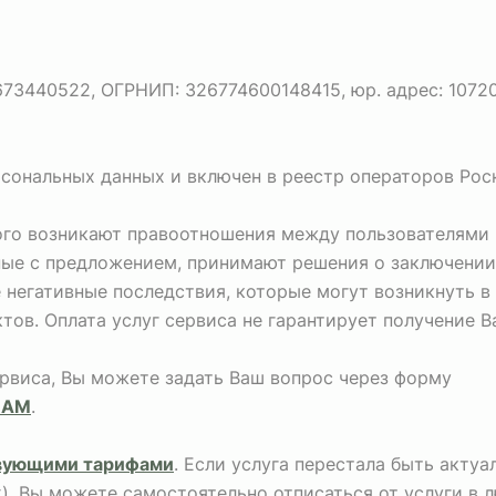
440522, ОГРНИП: 326774600148415, юр. адрес: 107207, г
рсональных данных и включен в реестр операторов Рос
рого возникают правоотношения между пользователями 
ные с предложением, принимают решения о заключении
негативные последствия, которые могут возникнуть в
тов. Оплата услуг сервиса не гарантирует получение 
ервиса, Вы можете задать Ваш вопрос через форму
НАМ
.
вующими тарифами
. Если услуга перестала быть акту
х), Вы можете самостоятельно отписаться от услуги в 