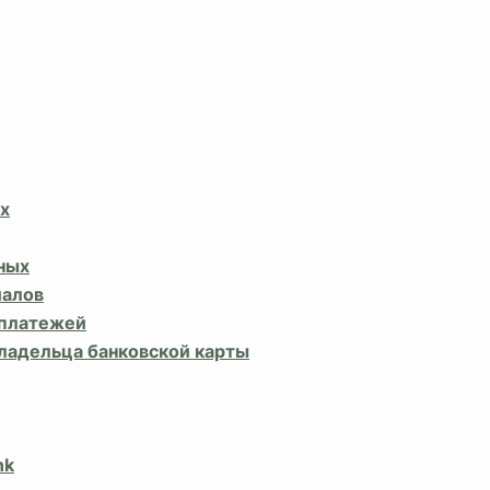
х
ных
иалов
 платежей
владельца банковской карты
nk