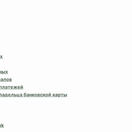
х
ных
иалов
 платежей
владельца банковской карты
nk