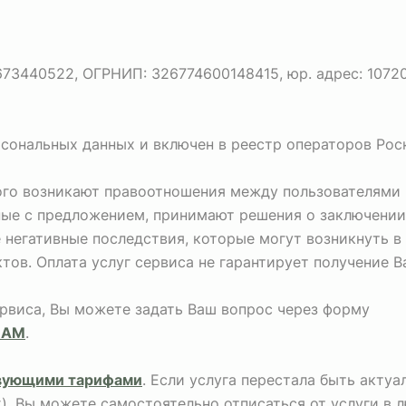
440522, ОГРНИП: 326774600148415, юр. адрес: 107207, г
рсональных данных и включен в реестр операторов Рос
рого возникают правоотношения между пользователями 
ные с предложением, принимают решения о заключении
негативные последствия, которые могут возникнуть в
тов. Оплата услуг сервиса не гарантирует получение 
ервиса, Вы можете задать Ваш вопрос через форму
НАМ
.
вующими тарифами
. Если услуга перестала быть акту
х), Вы можете самостоятельно отписаться от услуги в 