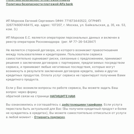
Политика безопасности платежей Alfa bank
ИП Морозов Евгений Сергеевич (ИНН: 771673440522, ОГРНИП:
326774600148415, юр. адрес: 107207, г. Москва, ул. Байкальская, д. 35, кв. 53,
ком. 3.)
ИП Морозов Е.С. является оператором персональных данных и включен в
реестр операторов Роскомнадзора (рег. № 77-26-542847)
Не является стороной договора, из которого возникают правоотношения
между пользователями и кредиторами. Пользователи сервиса
самостоятельно оценивают риски, связанные с предложением, принимают
решения о заключении договоров с партнерами, предлагаемых посредством
сервиса, и принимают любые негативные последствия, которые могут
возникнуть в результате заключения договоров кредита, заёма и других
кредитных продуктов. Оплата услуг сервиса не гарантирует получение Вами
кредитного продукта.
Если у Вас возникли вопросы по работе сервиса, Вы можете задать Ваш
вопрос через форму
обратной связи на странице
НАПИШИТЕ НАМ
.
Вы ознакомились и соглашайтесь с
действующими тарифами
. Если услуга
перестала быть актуальной для Вас (Вы получили кредитный продукт и более
не нуждаетесь в кредитах), Вы можете самостоятельно отписаться от услуги
в любой момент -
Отменить подписку
.