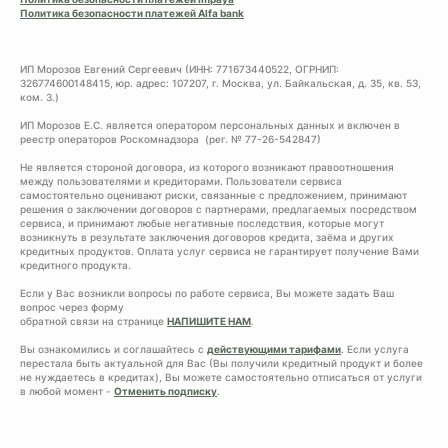
Политика безопасности платежей Alfa bank
ИП Морозов Евгений Сергеевич (ИНН: 771673440522, ОГРНИП:
326774600148415, юр. адрес: 107207, г. Москва, ул. Байкальская, д. 35, кв. 53,
ком. 3.)
ИП Морозов Е.С. является оператором персональных данных и включен в
реестр операторов Роскомнадзора (рег. № 77-26-542847)
Не является стороной договора, из которого возникают правоотношения
между пользователями и кредиторами. Пользователи сервиса
самостоятельно оценивают риски, связанные с предложением, принимают
решения о заключении договоров с партнерами, предлагаемых посредством
сервиса, и принимают любые негативные последствия, которые могут
возникнуть в результате заключения договоров кредита, заёма и других
кредитных продуктов. Оплата услуг сервиса не гарантирует получение Вами
кредитного продукта.
Если у Вас возникли вопросы по работе сервиса, Вы можете задать Ваш
вопрос через форму
обратной связи на странице
НАПИШИТЕ НАМ
.
Вы ознакомились и соглашайтесь с
действующими тарифами
. Если услуга
перестала быть актуальной для Вас (Вы получили кредитный продукт и более
не нуждаетесь в кредитах), Вы можете самостоятельно отписаться от услуги
в любой момент -
Отменить подписку
.