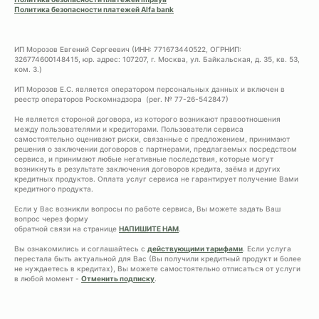
Политика безопасности платежей Alfa bank
ИП Морозов Евгений Сергеевич (ИНН: 771673440522, ОГРНИП:
326774600148415, юр. адрес: 107207, г. Москва, ул. Байкальская, д. 35, кв. 53,
ком. 3.)
ИП Морозов Е.С. является оператором персональных данных и включен в
реестр операторов Роскомнадзора (рег. № 77-26-542847)
Не является стороной договора, из которого возникают правоотношения
между пользователями и кредиторами. Пользователи сервиса
самостоятельно оценивают риски, связанные с предложением, принимают
решения о заключении договоров с партнерами, предлагаемых посредством
сервиса, и принимают любые негативные последствия, которые могут
возникнуть в результате заключения договоров кредита, заёма и других
кредитных продуктов. Оплата услуг сервиса не гарантирует получение Вами
кредитного продукта.
Если у Вас возникли вопросы по работе сервиса, Вы можете задать Ваш
вопрос через форму
обратной связи на странице
НАПИШИТЕ НАМ
.
Вы ознакомились и соглашайтесь с
действующими тарифами
. Если услуга
перестала быть актуальной для Вас (Вы получили кредитный продукт и более
не нуждаетесь в кредитах), Вы можете самостоятельно отписаться от услуги
в любой момент -
Отменить подписку
.