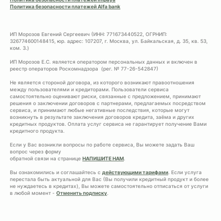
Политика безопасности платежей Alfa bank
ИП Морозов Евгений Сергеевич (ИНН: 771673440522, ОГРНИП:
326774600148415, юр. адрес: 107207, г. Москва, ул. Байкальская, д. 35, кв. 53,
ком. 3.)
ИП Морозов Е.С. является оператором персональных данных и включен в
реестр операторов Роскомнадзора (рег. № 77-26-542847)
Не является стороной договора, из которого возникают правоотношения
между пользователями и кредиторами. Пользователи сервиса
самостоятельно оценивают риски, связанные с предложением, принимают
решения о заключении договоров с партнерами, предлагаемых посредством
сервиса, и принимают любые негативные последствия, которые могут
возникнуть в результате заключения договоров кредита, заёма и других
кредитных продуктов. Оплата услуг сервиса не гарантирует получение Вами
кредитного продукта.
Если у Вас возникли вопросы по работе сервиса, Вы можете задать Ваш
вопрос через форму
обратной связи на странице
НАПИШИТЕ НАМ
.
Вы ознакомились и соглашайтесь с
действующими тарифами
. Если услуга
перестала быть актуальной для Вас (Вы получили кредитный продукт и более
не нуждаетесь в кредитах), Вы можете самостоятельно отписаться от услуги
в любой момент -
Отменить подписку
.