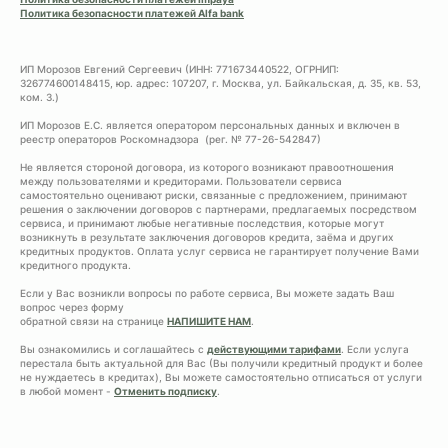
Политика безопасности платежей Alfa bank
ИП Морозов Евгений Сергеевич (ИНН: 771673440522, ОГРНИП:
326774600148415, юр. адрес: 107207, г. Москва, ул. Байкальская, д. 35, кв. 53,
ком. 3.)
ИП Морозов Е.С. является оператором персональных данных и включен в
реестр операторов Роскомнадзора (рег. № 77-26-542847)
Не является стороной договора, из которого возникают правоотношения
между пользователями и кредиторами. Пользователи сервиса
самостоятельно оценивают риски, связанные с предложением, принимают
решения о заключении договоров с партнерами, предлагаемых посредством
сервиса, и принимают любые негативные последствия, которые могут
возникнуть в результате заключения договоров кредита, заёма и других
кредитных продуктов. Оплата услуг сервиса не гарантирует получение Вами
кредитного продукта.
Если у Вас возникли вопросы по работе сервиса, Вы можете задать Ваш
вопрос через форму
обратной связи на странице
НАПИШИТЕ НАМ
.
Вы ознакомились и соглашайтесь с
действующими тарифами
. Если услуга
перестала быть актуальной для Вас (Вы получили кредитный продукт и более
не нуждаетесь в кредитах), Вы можете самостоятельно отписаться от услуги
в любой момент -
Отменить подписку
.