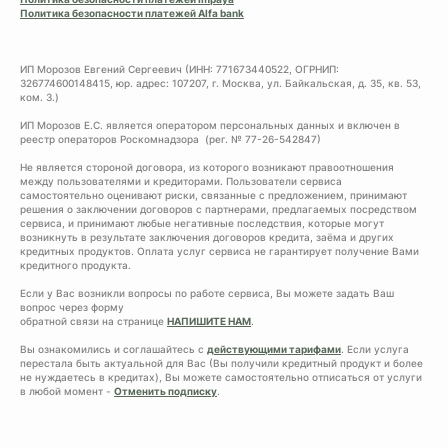
Политика безопасности платежей Alfa bank
ИП Морозов Евгений Сергеевич (ИНН: 771673440522, ОГРНИП:
326774600148415, юр. адрес: 107207, г. Москва, ул. Байкальская, д. 35, кв. 53,
ком. 3.)
ИП Морозов Е.С. является оператором персональных данных и включен в
реестр операторов Роскомнадзора (рег. № 77-26-542847)
Не является стороной договора, из которого возникают правоотношения
между пользователями и кредиторами. Пользователи сервиса
самостоятельно оценивают риски, связанные с предложением, принимают
решения о заключении договоров с партнерами, предлагаемых посредством
сервиса, и принимают любые негативные последствия, которые могут
возникнуть в результате заключения договоров кредита, заёма и других
кредитных продуктов. Оплата услуг сервиса не гарантирует получение Вами
кредитного продукта.
Если у Вас возникли вопросы по работе сервиса, Вы можете задать Ваш
вопрос через форму
обратной связи на странице
НАПИШИТЕ НАМ
.
Вы ознакомились и соглашайтесь с
действующими тарифами
. Если услуга
перестала быть актуальной для Вас (Вы получили кредитный продукт и более
не нуждаетесь в кредитах), Вы можете самостоятельно отписаться от услуги
в любой момент -
Отменить подписку
.