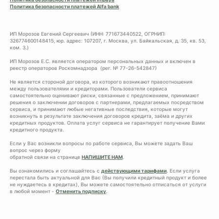
Политика безопасности платежей Alfa bank
ИП Морозов Евгений Сергеевич (ИНН: 771673440522, ОГРНИП:
326774600148415, юр. адрес: 107207, г. Москва, ул. Байкальская, д. 35, кв. 53,
ком. 3.)
ИП Морозов Е.С. является оператором персональных данных и включен в
реестр операторов Роскомнадзора (рег. № 77-26-542847)
Не является стороной договора, из которого возникают правоотношения
между пользователями и кредиторами. Пользователи сервиса
самостоятельно оценивают риски, связанные с предложением, принимают
решения о заключении договоров с партнерами, предлагаемых посредством
сервиса, и принимают любые негативные последствия, которые могут
возникнуть в результате заключения договоров кредита, заёма и других
кредитных продуктов. Оплата услуг сервиса не гарантирует получение Вами
кредитного продукта.
Если у Вас возникли вопросы по работе сервиса, Вы можете задать Ваш
вопрос через форму
обратной связи на странице
НАПИШИТЕ НАМ
.
Вы ознакомились и соглашайтесь с
действующими тарифами
. Если услуга
перестала быть актуальной для Вас (Вы получили кредитный продукт и более
не нуждаетесь в кредитах), Вы можете самостоятельно отписаться от услуги
в любой момент -
Отменить подписку
.