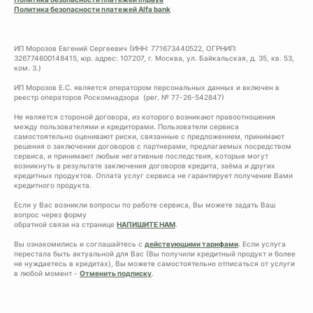
Политика безопасности платежей Alfa bank
ИП Морозов Евгений Сергеевич (ИНН: 771673440522, ОГРНИП:
326774600148415, юр. адрес: 107207, г. Москва, ул. Байкальская, д. 35, кв. 53,
ком. 3.)
ИП Морозов Е.С. является оператором персональных данных и включен в
реестр операторов Роскомнадзора (рег. № 77-26-542847)
Не является стороной договора, из которого возникают правоотношения
между пользователями и кредиторами. Пользователи сервиса
самостоятельно оценивают риски, связанные с предложением, принимают
решения о заключении договоров с партнерами, предлагаемых посредством
сервиса, и принимают любые негативные последствия, которые могут
возникнуть в результате заключения договоров кредита, заёма и других
кредитных продуктов. Оплата услуг сервиса не гарантирует получение Вами
кредитного продукта.
Если у Вас возникли вопросы по работе сервиса, Вы можете задать Ваш
вопрос через форму
обратной связи на странице
НАПИШИТЕ НАМ
.
Вы ознакомились и соглашайтесь с
действующими тарифами
. Если услуга
перестала быть актуальной для Вас (Вы получили кредитный продукт и более
не нуждаетесь в кредитах), Вы можете самостоятельно отписаться от услуги
в любой момент -
Отменить подписку
.