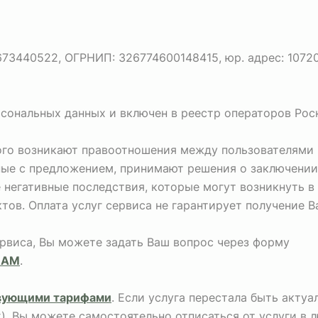
440522, ОГРНИП: 326774600148415, юр. адрес: 107207, г
рсональных данных и включен в реестр операторов Рос
рого возникают правоотношения между пользователями 
ные с предложением, принимают решения о заключении
негативные последствия, которые могут возникнуть в
тов. Оплата услуг сервиса не гарантирует получение 
ервиса, Вы можете задать Ваш вопрос через форму
НАМ
.
вующими тарифами
. Если услуга перестала быть акту
х), Вы можете самостоятельно отписаться от услуги в 