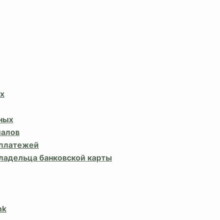
х
ных
иалов
 платежей
владельца банковской карты
nk