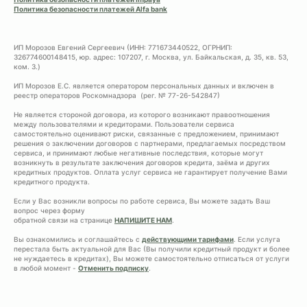
Политика безопасности платежей Alfa bank
ИП Морозов Евгений Сергеевич (ИНН: 771673440522, ОГРНИП:
326774600148415, юр. адрес: 107207, г. Москва, ул. Байкальская, д. 35, кв. 53,
ком. 3.)
ИП Морозов Е.С. является оператором персональных данных и включен в
реестр операторов Роскомнадзора (рег. № 77-26-542847)
Не является стороной договора, из которого возникают правоотношения
между пользователями и кредиторами. Пользователи сервиса
самостоятельно оценивают риски, связанные с предложением, принимают
решения о заключении договоров с партнерами, предлагаемых посредством
сервиса, и принимают любые негативные последствия, которые могут
возникнуть в результате заключения договоров кредита, заёма и других
кредитных продуктов. Оплата услуг сервиса не гарантирует получение Вами
кредитного продукта.
Если у Вас возникли вопросы по работе сервиса, Вы можете задать Ваш
вопрос через форму
обратной связи на странице
НАПИШИТЕ НАМ
.
Вы ознакомились и соглашайтесь с
действующими тарифами
. Если услуга
перестала быть актуальной для Вас (Вы получили кредитный продукт и более
не нуждаетесь в кредитах), Вы можете самостоятельно отписаться от услуги
в любой момент -
Отменить подписку
.