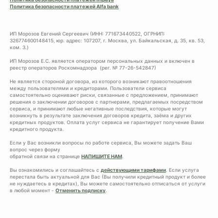
Политика безопасности платежей Alfa bank
ИП Морозов Евгений Сергеевич (ИНН: 771673440522, ОГРНИП:
326774600148415, юр. адрес: 107207, г. Москва, ул. Байкальская, д. 35, кв. 53,
ком. 3.)
ИП Морозов Е.С. является оператором персональных данных и включен в
реестр операторов Роскомнадзора (рег. № 77-26-542847)
Не является стороной договора, из которого возникают правоотношения
между пользователями и кредиторами. Пользователи сервиса
самостоятельно оценивают риски, связанные с предложением, принимают
решения о заключении договоров с партнерами, предлагаемых посредством
сервиса, и принимают любые негативные последствия, которые могут
возникнуть в результате заключения договоров кредита, заёма и других
кредитных продуктов. Оплата услуг сервиса не гарантирует получение Вами
кредитного продукта.
Если у Вас возникли вопросы по работе сервиса, Вы можете задать Ваш
вопрос через форму
обратной связи на странице
НАПИШИТЕ НАМ
.
Вы ознакомились и соглашайтесь с
действующими тарифами
. Если услуга
перестала быть актуальной для Вас (Вы получили кредитный продукт и более
не нуждаетесь в кредитах), Вы можете самостоятельно отписаться от услуги
в любой момент -
Отменить подписку
.