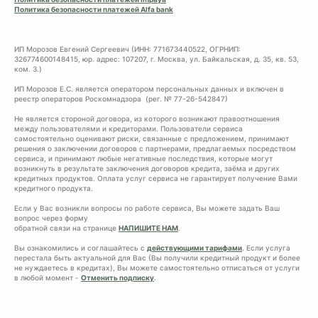
Политика безопасности платежей Alfa bank
ИП Морозов Евгений Сергеевич (ИНН: 771673440522, ОГРНИП:
326774600148415, юр. адрес: 107207, г. Москва, ул. Байкальская, д. 35, кв. 53,
ком. 3.)
ИП Морозов Е.С. является оператором персональных данных и включен в
реестр операторов Роскомнадзора (рег. № 77-26-542847)
Не является стороной договора, из которого возникают правоотношения
между пользователями и кредиторами. Пользователи сервиса
самостоятельно оценивают риски, связанные с предложением, принимают
решения о заключении договоров с партнерами, предлагаемых посредством
сервиса, и принимают любые негативные последствия, которые могут
возникнуть в результате заключения договоров кредита, заёма и других
кредитных продуктов. Оплата услуг сервиса не гарантирует получение Вами
кредитного продукта.
Если у Вас возникли вопросы по работе сервиса, Вы можете задать Ваш
вопрос через форму
обратной связи на странице
НАПИШИТЕ НАМ
.
Вы ознакомились и соглашайтесь с
действующими тарифами
. Если услуга
перестала быть актуальной для Вас (Вы получили кредитный продукт и более
не нуждаетесь в кредитах), Вы можете самостоятельно отписаться от услуги
в любой момент -
Отменить подписку
.