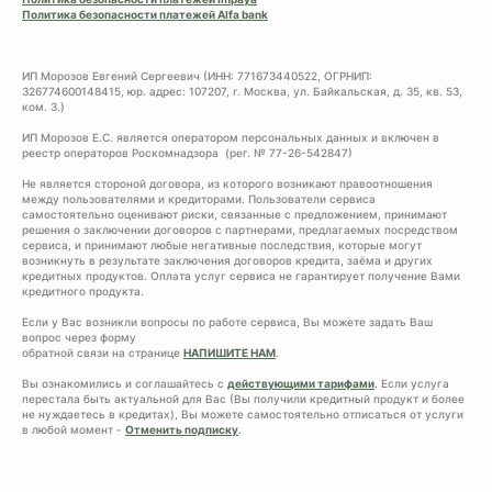
Политика безопасности платежей Alfa bank
ИП Морозов Евгений Сергеевич (ИНН: 771673440522, ОГРНИП:
326774600148415, юр. адрес: 107207, г. Москва, ул. Байкальская, д. 35, кв. 53,
ком. 3.)
ИП Морозов Е.С. является оператором персональных данных и включен в
реестр операторов Роскомнадзора (рег. № 77-26-542847)
Не является стороной договора, из которого возникают правоотношения
между пользователями и кредиторами. Пользователи сервиса
самостоятельно оценивают риски, связанные с предложением, принимают
решения о заключении договоров с партнерами, предлагаемых посредством
сервиса, и принимают любые негативные последствия, которые могут
возникнуть в результате заключения договоров кредита, заёма и других
кредитных продуктов. Оплата услуг сервиса не гарантирует получение Вами
кредитного продукта.
Если у Вас возникли вопросы по работе сервиса, Вы можете задать Ваш
вопрос через форму
обратной связи на странице
НАПИШИТЕ НАМ
.
Вы ознакомились и соглашайтесь с
действующими тарифами
. Если услуга
перестала быть актуальной для Вас (Вы получили кредитный продукт и более
не нуждаетесь в кредитах), Вы можете самостоятельно отписаться от услуги
в любой момент -
Отменить подписку
.