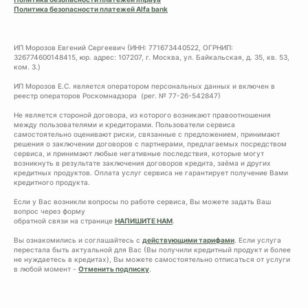
Политика безопасности платежей Alfa bank
ИП Морозов Евгений Сергеевич (ИНН: 771673440522, ОГРНИП:
326774600148415, юр. адрес: 107207, г. Москва, ул. Байкальская, д. 35, кв. 53,
ком. 3.)
ИП Морозов Е.С. является оператором персональных данных и включен в
реестр операторов Роскомнадзора (рег. № 77-26-542847)
Не является стороной договора, из которого возникают правоотношения
между пользователями и кредиторами. Пользователи сервиса
самостоятельно оценивают риски, связанные с предложением, принимают
решения о заключении договоров с партнерами, предлагаемых посредством
сервиса, и принимают любые негативные последствия, которые могут
возникнуть в результате заключения договоров кредита, заёма и других
кредитных продуктов. Оплата услуг сервиса не гарантирует получение Вами
кредитного продукта.
Если у Вас возникли вопросы по работе сервиса, Вы можете задать Ваш
вопрос через форму
обратной связи на странице
НАПИШИТЕ НАМ
.
Вы ознакомились и соглашайтесь с
действующими тарифами
. Если услуга
перестала быть актуальной для Вас (Вы получили кредитный продукт и более
не нуждаетесь в кредитах), Вы можете самостоятельно отписаться от услуги
в любой момент -
Отменить подписку
.