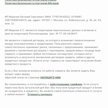
Политика безопасности платежей Alfa bank
ИП Морозов Евгений Сергеевич (ИНН: 771673440522, ОГРНИП:
326774600148415, юр. адрес: 107207, г. Москва, ул. Байкальская, д. 35, кв. 53,
ком. 3.)
ИП Морозов Е.С. является оператором персональных данных и включен в
реестр операторов Роскомнадзора (рег. № 77-26-542847)
Не является стороной договора, из которого возникают правоотношения
между пользователями и кредиторами. Пользователи сервиса
самостоятельно оценивают риски, связанные с предложением, принимают
решения о заключении договоров с партнерами, предлагаемых посредством
сервиса, и принимают любые негативные последствия, которые могут
возникнуть в результате заключения договоров кредита, заёма и других
кредитных продуктов. Оплата услуг сервиса не гарантирует получение Вами
кредитного продукта.
Если у Вас возникли вопросы по работе сервиса, Вы можете задать Ваш
вопрос через форму
обратной связи на странице
НАПИШИТЕ НАМ
.
Вы ознакомились и соглашайтесь с
действующими тарифами
. Если услуга
перестала быть актуальной для Вас (Вы получили кредитный продукт и более
не нуждаетесь в кредитах), Вы можете самостоятельно отписаться от услуги
в любой момент -
Отменить подписку
.