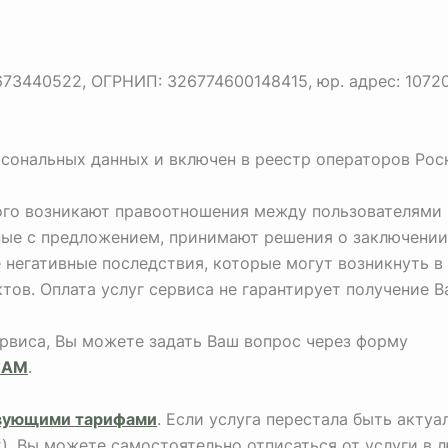
440522, ОГРНИП: 326774600148415, юр. адрес: 107207, г
рсональных данных и включен в реестр операторов Рос
рого возникают правоотношения между пользователями 
ные с предложением, принимают решения о заключении
негативные последствия, которые могут возникнуть в
тов. Оплата услуг сервиса не гарантирует получение 
ервиса, Вы можете задать Ваш вопрос через форму
НАМ
.
вующими тарифами
. Если услуга перестала быть акту
х), Вы можете самостоятельно отписаться от услуги в 