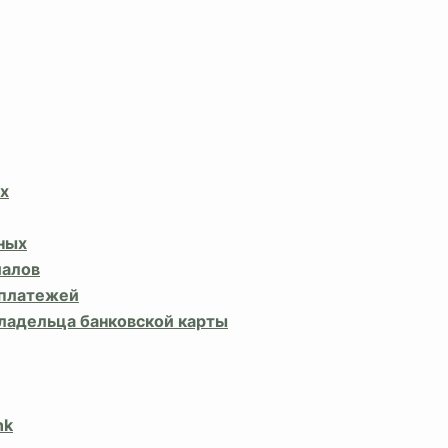
х
ных
иалов
 платежей
владельца банковской карты
nk