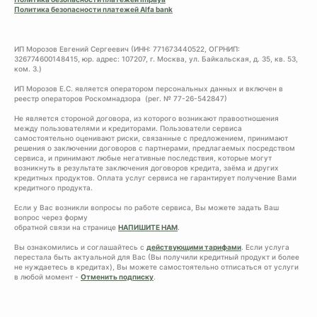
Политика безопасности платежей Alfa bank
ИП Морозов Евгений Сергеевич (ИНН: 771673440522, ОГРНИП:
326774600148415, юр. адрес: 107207, г. Москва, ул. Байкальская, д. 35, кв. 53,
ком. 3.)
ИП Морозов Е.С. является оператором персональных данных и включен в
реестр операторов Роскомнадзора (рег. № 77-26-542847)
Не является стороной договора, из которого возникают правоотношения
между пользователями и кредиторами. Пользователи сервиса
самостоятельно оценивают риски, связанные с предложением, принимают
решения о заключении договоров с партнерами, предлагаемых посредством
сервиса, и принимают любые негативные последствия, которые могут
возникнуть в результате заключения договоров кредита, заёма и других
кредитных продуктов. Оплата услуг сервиса не гарантирует получение Вами
кредитного продукта.
Если у Вас возникли вопросы по работе сервиса, Вы можете задать Ваш
вопрос через форму
обратной связи на странице
НАПИШИТЕ НАМ
.
Вы ознакомились и соглашайтесь с
действующими тарифами
. Если услуга
перестала быть актуальной для Вас (Вы получили кредитный продукт и более
не нуждаетесь в кредитах), Вы можете самостоятельно отписаться от услуги
в любой момент -
Отменить подписку
.