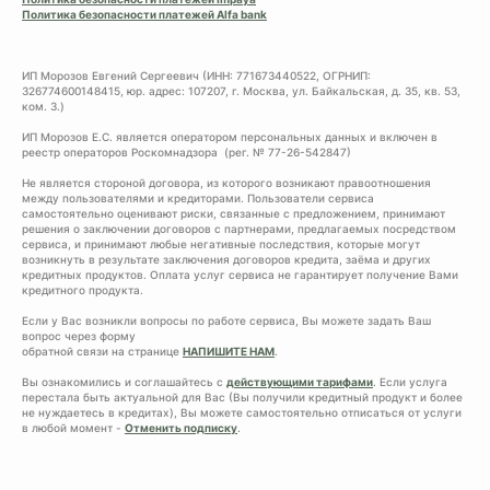
Политика безопасности платежей Alfa bank
ИП Морозов Евгений Сергеевич (ИНН: 771673440522, ОГРНИП:
326774600148415, юр. адрес: 107207, г. Москва, ул. Байкальская, д. 35, кв. 53,
ком. 3.)
ИП Морозов Е.С. является оператором персональных данных и включен в
реестр операторов Роскомнадзора (рег. № 77-26-542847)
Не является стороной договора, из которого возникают правоотношения
между пользователями и кредиторами. Пользователи сервиса
самостоятельно оценивают риски, связанные с предложением, принимают
решения о заключении договоров с партнерами, предлагаемых посредством
сервиса, и принимают любые негативные последствия, которые могут
возникнуть в результате заключения договоров кредита, заёма и других
кредитных продуктов. Оплата услуг сервиса не гарантирует получение Вами
кредитного продукта.
Если у Вас возникли вопросы по работе сервиса, Вы можете задать Ваш
вопрос через форму
обратной связи на странице
НАПИШИТЕ НАМ
.
Вы ознакомились и соглашайтесь с
действующими тарифами
. Если услуга
перестала быть актуальной для Вас (Вы получили кредитный продукт и более
не нуждаетесь в кредитах), Вы можете самостоятельно отписаться от услуги
в любой момент -
Отменить подписку
.