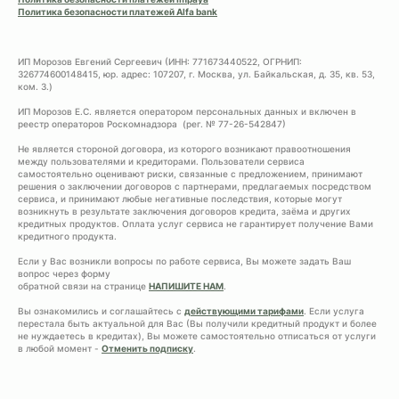
Политика безопасности платежей Alfa bank
ИП Морозов Евгений Сергеевич (ИНН: 771673440522, ОГРНИП:
326774600148415, юр. адрес: 107207, г. Москва, ул. Байкальская, д. 35, кв. 53,
ком. 3.)
ИП Морозов Е.С. является оператором персональных данных и включен в
реестр операторов Роскомнадзора (рег. № 77-26-542847)
Не является стороной договора, из которого возникают правоотношения
между пользователями и кредиторами. Пользователи сервиса
самостоятельно оценивают риски, связанные с предложением, принимают
решения о заключении договоров с партнерами, предлагаемых посредством
сервиса, и принимают любые негативные последствия, которые могут
возникнуть в результате заключения договоров кредита, заёма и других
кредитных продуктов. Оплата услуг сервиса не гарантирует получение Вами
кредитного продукта.
Если у Вас возникли вопросы по работе сервиса, Вы можете задать Ваш
вопрос через форму
обратной связи на странице
НАПИШИТЕ НАМ
.
Вы ознакомились и соглашайтесь с
действующими тарифами
. Если услуга
перестала быть актуальной для Вас (Вы получили кредитный продукт и более
не нуждаетесь в кредитах), Вы можете самостоятельно отписаться от услуги
в любой момент -
Отменить подписку
.