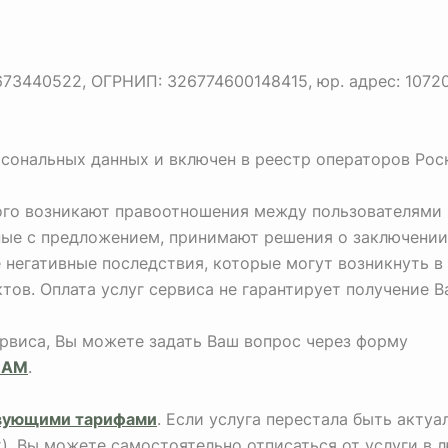
440522, ОГРНИП: 326774600148415, юр. адрес: 107207, г
рсональных данных и включен в реестр операторов Рос
рого возникают правоотношения между пользователями 
ные с предложением, принимают решения о заключении
негативные последствия, которые могут возникнуть в
тов. Оплата услуг сервиса не гарантирует получение 
ервиса, Вы можете задать Ваш вопрос через форму
НАМ
.
вующими тарифами
. Если услуга перестала быть акту
х), Вы можете самостоятельно отписаться от услуги в 