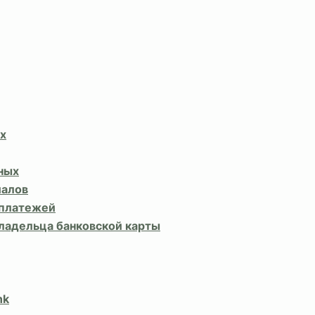
х
ных
иалов
 платежей
владельца банковской карты
nk