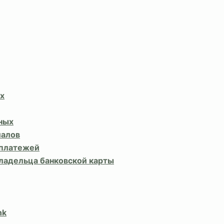
х
ных
иалов
 платежей
владельца банковской карты
nk