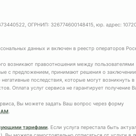
440522, ОГРНИП: 326774600148415, юр. адрес: 107207, г
рсональных данных и включен в реестр операторов Рос
рого возникают правоотношения между пользователями 
ные с предложением, принимают решения о заключении
негативные последствия, которые могут возникнуть в
тов. Оплата услуг сервиса не гарантирует получение 
ервиса, Вы можете задать Ваш вопрос через форму
НАМ
.
вующими тарифами
. Если услуга перестала быть акту
х), Вы можете самостоятельно отписаться от услуги в 