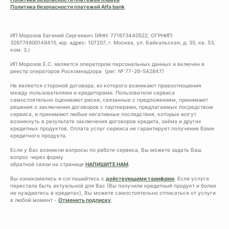
Политика безопасности платежей Alfa bank
ИП Морозов Евгений Сергеевич (ИНН: 771673440522, ОГРНИП:
326774600148415, юр. адрес: 107207, г. Москва, ул. Байкальская, д. 35, кв. 53,
ком. 3.)
ИП Морозов Е.С. является оператором персональных данных и включен в
реестр операторов Роскомнадзора (рег. № 77-26-542847)
Не является стороной договора, из которого возникают правоотношения
между пользователями и кредиторами. Пользователи сервиса
самостоятельно оценивают риски, связанные с предложением, принимают
решения о заключении договоров с партнерами, предлагаемых посредством
сервиса, и принимают любые негативные последствия, которые могут
возникнуть в результате заключения договоров кредита, заёма и других
кредитных продуктов. Оплата услуг сервиса не гарантирует получение Вами
кредитного продукта.
Если у Вас возникли вопросы по работе сервиса, Вы можете задать Ваш
вопрос через форму
обратной связи на странице
НАПИШИТЕ НАМ
.
Вы ознакомились и соглашайтесь с
действующими тарифами
. Если услуга
перестала быть актуальной для Вас (Вы получили кредитный продукт и более
не нуждаетесь в кредитах), Вы можете самостоятельно отписаться от услуги
в любой момент -
Отменить подписку
.