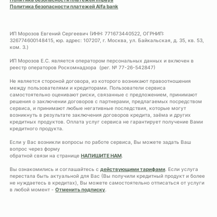
Политика безопасности платежей Alfa bank
ИП Морозов Евгений Сергеевич (ИНН: 771673440522, ОГРНИП:
326774600148415, юр. адрес: 107207, г. Москва, ул. Байкальская, д. 35, кв. 53,
ком. 3.)
ИП Морозов Е.С. является оператором персональных данных и включен в
реестр операторов Роскомнадзора (рег. № 77-26-542847)
Не является стороной договора, из которого возникают правоотношения
между пользователями и кредиторами. Пользователи сервиса
самостоятельно оценивают риски, связанные с предложением, принимают
решения о заключении договоров с партнерами, предлагаемых посредством
сервиса, и принимают любые негативные последствия, которые могут
возникнуть в результате заключения договоров кредита, заёма и других
кредитных продуктов. Оплата услуг сервиса не гарантирует получение Вами
кредитного продукта.
Если у Вас возникли вопросы по работе сервиса, Вы можете задать Ваш
вопрос через форму
обратной связи на странице
НАПИШИТЕ НАМ
.
Вы ознакомились и соглашайтесь с
действующими тарифами
. Если услуга
перестала быть актуальной для Вас (Вы получили кредитный продукт и более
не нуждаетесь в кредитах), Вы можете самостоятельно отписаться от услуги
в любой момент -
Отменить подписку
.